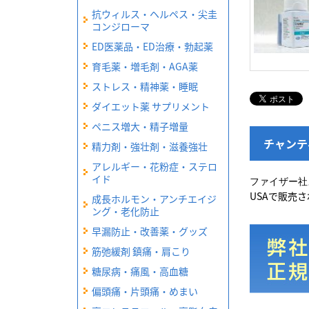
抗ウィルス・ヘルペス・尖圭
コンジローマ
ED医薬品・ED治療・勃起薬
育毛薬・増毛剤・AGA薬
ストレス・精神薬・睡眠
ダイエット薬 サプリメント
ペニス増大・精子増量
チャンテ
精力剤・強壮剤・滋養強壮
アレルギー・花粉症・ステロ
イド
ファイザー社
USAで販売
成長ホルモン・アンチエイジ
ング・老化防止
早漏防止・改善薬・グッズ
筋弛緩剤 鎮痛・肩こり
糖尿病・痛風・高血糖
偏頭痛・片頭痛・めまい