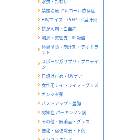
水虫・たむし
禁煙治療 アルコール依存症
HIV/エイズ・PrEP・C型肝炎
抗がん剤・白血病
喘息・気管支・呼吸器
体臭予防・制汗剤・デオドラ
ント
スポーツ系サプリ・プロテイ
ン
日焼け止め・UVケア
女性用ナイトライフ・グッズ
カンジタ薬
バストアップ・豊胸
認知症 パーキンソン病
その他・医薬品・グッズ
便秘・宿便除去・下剤
インフルエンザ