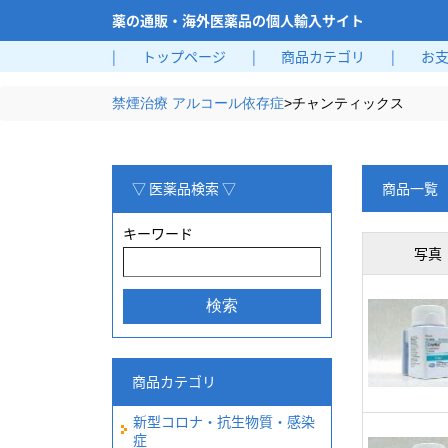
薬の通販・海外医薬品の個人輸入サイト
|
トップページ
|
商品カテゴリ
|
お
禁煙治療 アルコール依存症
>
チャンティックス
▽ 医薬品検索 ▽
商品一覧
キーワード
写真
商品カテゴリ
新型コロナ・抗生物質・感染
症