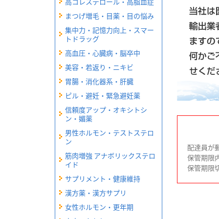
高コレステロール・高脂血症
まつげ増毛・目薬・目の悩み
集中力・記憶力向上・スマー
トドラッグ
高血圧・心臓病・脳卒中
美容・若返り・ニキビ
胃腸・消化器系・肝臓
ピル・避妊・緊急避妊薬
信頼度アップ・オキシトシ
ン・媚薬
男性ホルモン・テストステロ
ン
配達員が
筋肉増強 アナボリックステロ
保管期限
イド
保管期限
サプリメント・健康維持
漢方薬・漢方サプリ
女性ホルモン・更年期