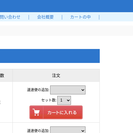
問い合わせ
|
会社概要
|
カートの中
|
数
注文
速達便の追加:
セット数:
速達便の追加: