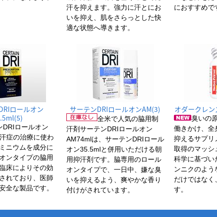
汗を抑えます。強力に汗とにお
におすすめで
いを抑え、肌をさらっとした快
適な状態へ導きます。
DRIロールオン
サーテンDRIロールオンAM(3)
オダークレンズ(Y
.5ml(5)
臭いの
全米で人気の脇用制
DRIロールオン
働きかけ、全
汗剤サーテンDRIロールオン
、多汗症の治療に使わ
抑えるサプリ
AM74mlは、サーテンDRIロール
ミニウムを成分に
取得のマッシ
オン35.5mlと併用いただける朝
オンタイプの脇用
科学に基づい
用抑汗剤です。脇専用のロール
臨床によりその効
ンニクのよう
オンタイプで、一日中、嫌な臭
されており、医師
だけではなく
いを抑えるよう、爽やかな香り
安全な製品です。
す。
付けがされています。