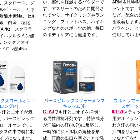
い、擦れを軽減するパウダーで
ARM & HA
、スクロース、グ
す。アスリートのために開発さ
ラントです。
ルビトール、カキ
れており、サイクリングやラン
など、配合の
炭酸水素Na、セル
ニング、フィットネス、ハイキ
を吸着します
銀、白金、塩化
ングなどのスポーツの他、毎日
パラベン、フ
AI/K)、スクワラ
のボディケアにも最適です。
使用していま
イルグルタミン酸
イテンジクアオイ
ドロン酸4Na.
ックスロールオン・
パースピレックスフォーメンマ
ウルトラマッ
ロング(4)
キシマム(4)
スポーツ
キ汗とニオイが気
ワキ汗とニオイを抑制す
スティ
、パースピレック
る男性用制汗剤です。特許成分
用デオドラン
ロールオンです。
が汗腺内の汗(水分)に反応し、
わき汗の匂い
クスの中で特に制
一時的にジェル状の角栓を形
抑制をサポー
イプになります。
成、汗腺の出口を塞ぐことで発
ツなど汗をた