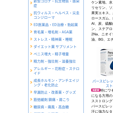
新型コロナ・抗生物質・感染
ケン素地、水
症
リセリン、ソ
抗ウィルス・ヘルペス・尖圭
果実エキス、
コンジローマ
ロースガム、
AI、炭、硫酸(
ED医薬品・ED治療・勃起薬
ン、ステアロ
育毛薬・増毛剤・AGA薬
2Na、ニオ
ストレス・精神薬・睡眠
油、BG、エチ
ダイエット薬 サプリメント
ペニス増大・精子増量
精力剤・強壮剤・滋養強壮
アレルギー・花粉症・ステロ
イド
成長ホルモン・アンチエイジ
パースピレ
ング・老化防止
スト
特にワ
早漏防止・改善薬・グッズ
になる方用の
筋弛緩剤 鎮痛・肩こり
スストロング
糖尿病・痛風・高血糖
パースピレッ
汗に強力なタ