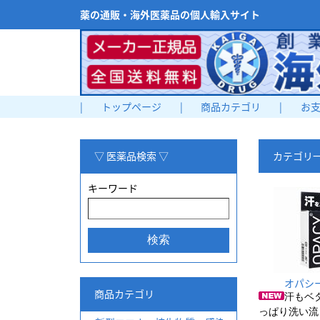
薬の通販・海外医薬品の個人輸入サイト
|
トップページ
|
商品カテゴリ
|
お
▽ 医薬品検索 ▽
カテゴリ
キーワード
オパシー
商品カテゴリ
汗もベ
っぱり洗い流し