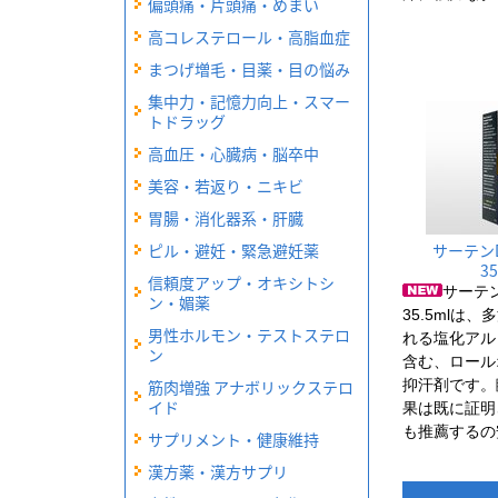
偏頭痛・片頭痛・めまい
高コレステロール・高脂血症
まつげ増毛・目薬・目の悩み
集中力・記憶力向上・スマー
トドラッグ
高血圧・心臓病・脳卒中
美容・若返り・ニキビ
胃腸・消化器系・肝臓
ピル・避妊・緊急避妊薬
サーテン
35
信頼度アップ・オキシトシ
サーテン
ン・媚薬
35.5mlは
男性ホルモン・テストステロ
れる塩化アル
ン
含む、ロール
筋肉増強 アナボリックステロ
抑汗剤です。
イド
果は既に証明
も推薦するの
サプリメント・健康維持
漢方薬・漢方サプリ