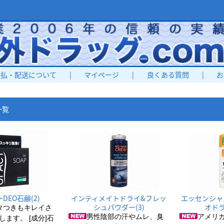
支払・配送について
|
マイページ
|
良くある質問
|
お
一覧
DEO石鹸(2)
インティメイトドライ&フレッ
エッセンシャ
シュパウダー(3)
オドラ
タつきもキレイさ
男性陰部の汗やムレ、臭
アメリ
ます。 [成分]石