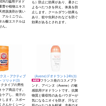
MMERの脇用デオド
も）防止に効果があり、暑さに
重曹や植物エキス
よるべたつきを抑え、体臭を防
天然脱臭剤が臭い
止します。クールダウン効果も
。アルミニウム、
あり、蚊や虫刺されなどを防ぐ
タル酸エステルは
効果があるとされます。
せん。
クス・アクティブ
(Avene)デオドラント24h(3)
・ソリッド(3)
フランス発のコスメブラ
ックタイプの男性
ンド、アベンヌ（Avene）の敏
トケア商品です。
感肌用デオドラントです。抗菌
をケアし、発汗の
物質と吸収性のあるパウダーが
トします。スポー
気になるニオイを防ぎ、汗など
くさんかくシーン
肌のべたつきを軽減。含有のオ