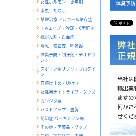
女性ホルモン・更年期
体臭予防
水虫・たむし
禁煙治療 アルコール依存症
HIV/エイズ・PrEP・C型肝炎
抗がん剤・白血病
喘息・気管支・呼吸器
体臭予防・制汗剤・デオドラ
ント
スポーツ系サプリ・プロテイ
ン
日焼け止め・UVケア
女性用ナイトライフ・グッズ
カンジタ薬
バストアップ・豊胸
認知症 パーキンソン病
その他・医薬品・グッズ
便秘・宿便除去・下剤