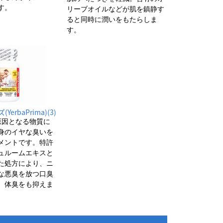
す。
リーブオイルなどが肌を鎮静す
ると同時に潤いをもたらしま
す。
erbaPrima)(3)
原因となる物質に
身のイヤな臭いを
メントです。特許
ュルームエキスと
た処方により、ニ
な悪臭を放つ口臭
、体臭をも抑えま