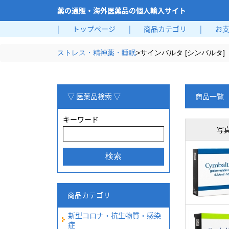
薬の通販・海外医薬品の個人輸入サイト
|
トップページ
|
商品カテゴリ
|
お
ストレス・精神薬・睡眠
>
サインバルタ [シンバルタ]
▽ 医薬品検索 ▽
商品一覧
キーワード
写
商品カテゴリ
新型コロナ・抗生物質・感染
症