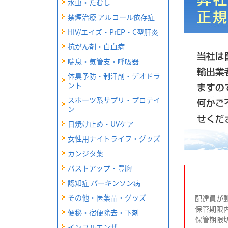
水虫・たむし
禁煙治療 アルコール依存症
HIV/エイズ・PrEP・C型肝炎
抗がん剤・白血病
喘息・気管支・呼吸器
体臭予防・制汗剤・デオドラ
ント
スポーツ系サプリ・プロテイ
ン
日焼け止め・UVケア
女性用ナイトライフ・グッズ
カンジタ薬
バストアップ・豊胸
認知症 パーキンソン病
その他・医薬品・グッズ
配達員が
保管期限
便秘・宿便除去・下剤
保管期限
インフルエンザ