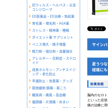
抗ウィルス・ヘルペス・尖圭
コンジローマ
ED医薬品・ED治療・勃起薬
育毛薬・増毛剤・AGA薬
ストレス・精神薬・睡眠
ダイエット薬 サプリメント
サインバ
ペニス増大・精子増量
精力剤・強壮剤・滋養強壮
アレルギー・花粉症・ステロ
イド
憂うつな
経痛にも
成長ホルモン・アンチエイジ
ング・老化防止
早漏防止・改善薬・グッズ
筋弛緩剤 鎮痛・肩こり
糖尿病・痛風・高血糖
脳内のセロト
といった症状
偏頭痛・片頭痛・めまい
痛の治療に用