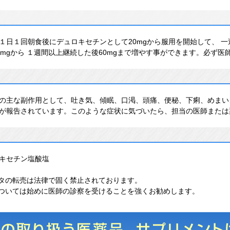
１日１回朝食後にデュロキセチンとして20mgから服用を開始して、 一
0mgから １週間以上継続した後60mgまで増やす事ができます。必ず
の主な副作用として、吐き気、傾眠、口渇、頭痛、便秘、下痢、めまい
が報告されています。このような症状に気づいたら、担当の医師または
キセチン塩酸塩
タの転売
は法律で固く禁止されております。
ついては始めに医師の診察を受けることを強くお勧めします。