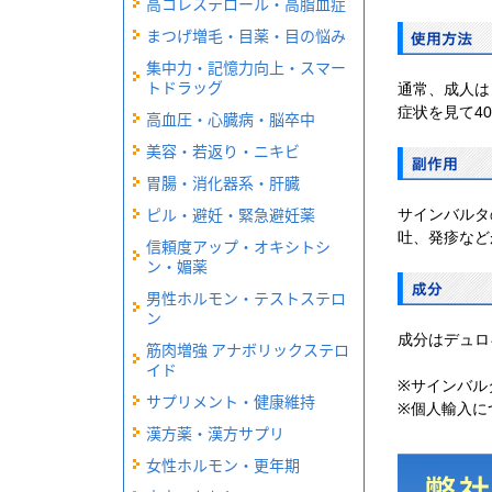
高コレステロール・高脂血症
まつげ増毛・目薬・目の悩み
集中力・記憶力向上・スマー
トドラッグ
通常、成人は
症状を見て4
高血圧・心臓病・脳卒中
美容・若返り・ニキビ
胃腸・消化器系・肝臓
ピル・避妊・緊急避妊薬
サインバルタ
吐、発疹など
信頼度アップ・オキシトシ
ン・媚薬
男性ホルモン・テストステロ
ン
成分はデュロ
筋肉増強 アナボリックステロ
イド
※
サインバル
サプリメント・健康維持
※個人輸入に
漢方薬・漢方サプリ
女性ホルモン・更年期