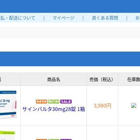
支払・配送について
|
マイページ
|
良くある質問
|
お
真
商品名
売価（税込）
在庫
3,980円
サインバルタ30mg28錠 1箱