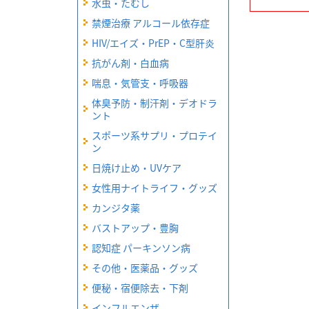
水虫・たむし
禁煙治療 アルコール依存症
HIV/エイズ・PrEP・C型肝炎
抗がん剤・白血病
喘息・気管支・呼吸器
体臭予防・制汗剤・デオドラ
ント
スポーツ系サプリ・プロテイ
ン
日焼け止め・UVケア
女性用ナイトライフ・グッズ
カンジタ薬
バストアップ・豊胸
認知症 パーキンソン病
その他・医薬品・グッズ
便秘・宿便除去・下剤
インフルエンザ