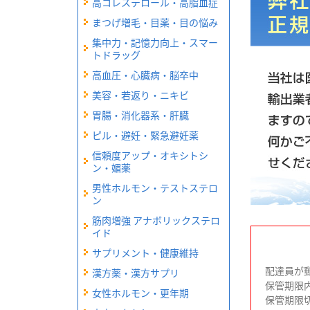
高コレステロール・高脂血症
まつげ増毛・目薬・目の悩み
集中力・記憶力向上・スマー
トドラッグ
高血圧・心臓病・脳卒中
美容・若返り・ニキビ
胃腸・消化器系・肝臓
ピル・避妊・緊急避妊薬
信頼度アップ・オキシトシ
ン・媚薬
男性ホルモン・テストステロ
ン
筋肉増強 アナボリックステロ
イド
サプリメント・健康維持
配達員が
漢方薬・漢方サプリ
保管期限
女性ホルモン・更年期
保管期限