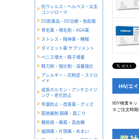
抗ウィルス・ヘルペス・尖圭
コンジローマ
ED医薬品・ED治療・勃起薬
育毛薬・増毛剤・AGA薬
ストレス・精神薬・睡眠
ダイエット薬 サプリメント
ペニス増大・精子増量
精力剤・強壮剤・滋養強壮
アレルギー・花粉症・ステロ
イド
HIV/
成長ホルモン・アンチエイジ
ング・老化防止
早漏防止・改善薬・グッズ
HIV検査キッ
※ご注文時期
筋弛緩剤 鎮痛・肩こり
糖尿病・痛風・高血糖
偏頭痛・片頭痛・めまい