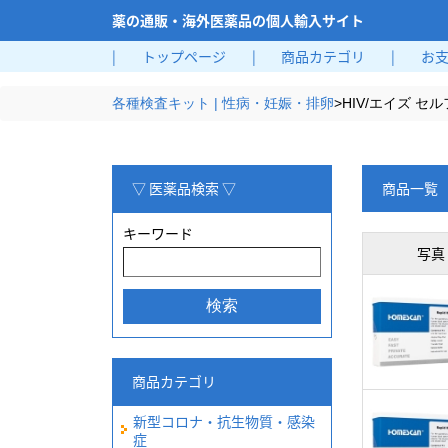
薬の通販・海外医薬品の個人輸入サイト
|
トップページ
|
商品カテゴリ
|
お
各種検査キット | 性病・妊娠・排卵
>
HIV/エイズ セ
▽ 医薬品検索 ▽
商品一覧
キーワード
写真
商品カテゴリ
新型コロナ・抗生物質・感染
症