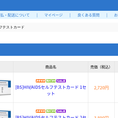
支払・配送について
|
マイページ
|
良くある質問
|
お
ルフテストカード
商品名
売価（税込）
[BS]HIV/AIDSセルフテストカード 1セ
2,720円
ット
[BS]HIV/AIDSセルフテストカード 2セ
3,890円