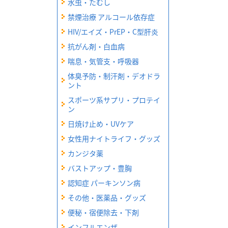
水虫・たむし
禁煙治療 アルコール依存症
HIV/エイズ・PrEP・C型肝炎
抗がん剤・白血病
喘息・気管支・呼吸器
体臭予防・制汗剤・デオドラ
ント
スポーツ系サプリ・プロテイ
ン
日焼け止め・UVケア
女性用ナイトライフ・グッズ
カンジタ薬
バストアップ・豊胸
認知症 パーキンソン病
その他・医薬品・グッズ
便秘・宿便除去・下剤
インフルエンザ