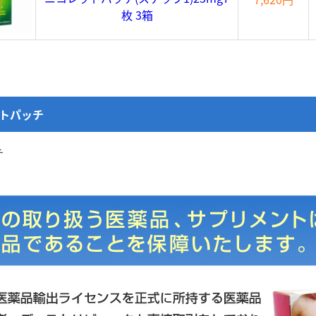
枚 3箱
トパッチ
チ