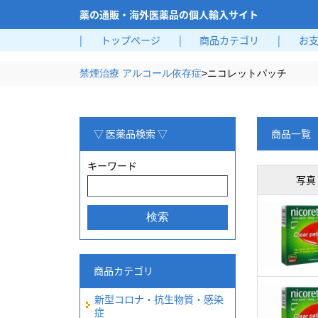
薬の通販・海外医薬品の個人輸入サイト
|
トップページ
|
商品カテゴリ
|
お
禁煙治療 アルコール依存症
>
ニコレットパッチ
▽ 医薬品検索 ▽
商品一覧
キーワード
写真
商品カテゴリ
新型コロナ・抗生物質・感染
症