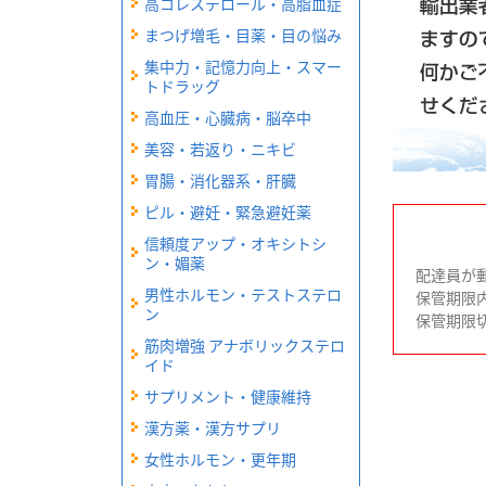
高コレステロール・高脂血症
まつげ増毛・目薬・目の悩み
集中力・記憶力向上・スマー
トドラッグ
高血圧・心臓病・脳卒中
美容・若返り・ニキビ
胃腸・消化器系・肝臓
ピル・避妊・緊急避妊薬
信頼度アップ・オキシトシ
ン・媚薬
配達員が
男性ホルモン・テストステロ
保管期限
ン
保管期限
筋肉増強 アナボリックステロ
イド
サプリメント・健康維持
漢方薬・漢方サプリ
女性ホルモン・更年期