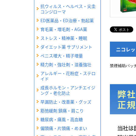
抗ウィルス・ヘルペス・尖圭
コンジローマ
ED医薬品・ED治療・勃起薬
育毛薬・増毛剤・AGA薬
ストレス・精神薬・睡眠
ダイエット薬 サプリメント
ニコレッ
ペニス増大・精子増量
精力剤・強壮剤・滋養強壮
禁煙補助パッ
アレルギー・花粉症・ステロ
イド
成長ホルモン・アンチエイジ
ング・老化防止
早漏防止・改善薬・グッズ
筋弛緩剤 鎮痛・肩こり
糖尿病・痛風・高血糖
偏頭痛・片頭痛・めまい