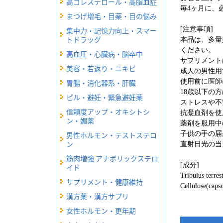
高コレステロール・高脂血症
毎4ヶ月に、
まつげ増毛・目薬・目の悩み
集中力・記憶力向上・スマー
[注意事項]
トドラッグ
本品は、多量
ください。
高血圧・心臓病・脳卒中
サプリメント
美容・若返り・ニキビ
成人の男性用
胃腸・消化器系・肝臓
使用前に医師
18歳以下の
ピル・避妊・緊急避妊薬
ストレスや不
信頼度アップ・オキシトシ
抗凝血剤を使
ン・媚薬
薬剤を服用中
男性ホルモン・テストステロ
子供の手の届
ン
直射日光の当
筋肉増強 アナボリックステロ
[成分]
イド
Tribulus terre
サプリメント・健康維持
Cellulose(capsu
漢方薬・漢方サプリ
女性ホルモン・更年期