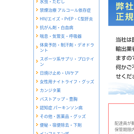
水虫・たむし
禁煙治療 アルコール依存症
HIV/エイズ・PrEP・C型肝炎
抗がん剤・白血病
喘息・気管支・呼吸器
体臭予防・制汗剤・デオドラ
ント
スポーツ系サプリ・プロテイ
ン
日焼け止め・UVケア
女性用ナイトライフ・グッズ
カンジタ薬
バストアップ・豊胸
認知症 パーキンソン病
その他・医薬品・グッズ
配達員が
便秘・宿便除去・下剤
保管期限
インフルエンザ