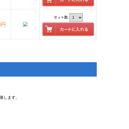
セット数:
00円
激します。