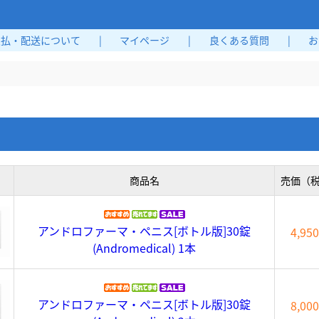
支払・配送について
|
マイページ
|
良くある質問
|
お
商品名
売価（
アンドロファーマ・ペニス[ボトル版]30錠
4,95
(Andromedical) 1本
アンドロファーマ・ペニス[ボトル版]30錠
8,00