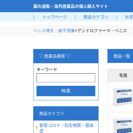
薬の通販・海外医薬品の個人輸入サイト
|
トップページ
|
商品カテゴリ
|
お
ペニス増大・精子増量
>
アンドロファーマ・ペニス
▽ 医薬品検索 ▽
商品一覧
キーワード
写真
商品カテゴリ
新型コロナ・抗生物質・感染
症