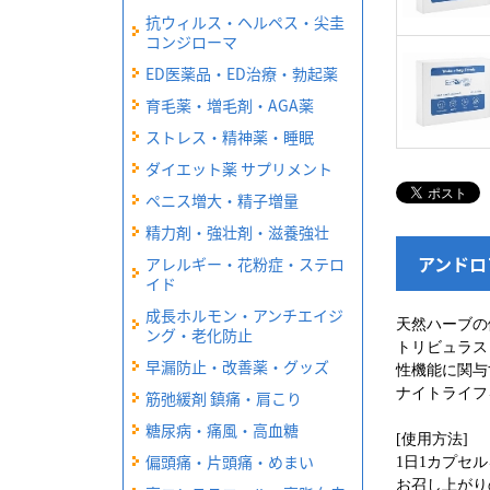
抗ウィルス・ヘルペス・尖圭
コンジローマ
ED医薬品・ED治療・勃起薬
育毛薬・増毛剤・AGA薬
ストレス・精神薬・睡眠
ダイエット薬 サプリメント
ペニス増大・精子増量
精力剤・強壮剤・滋養強壮
アンドロ
アレルギー・花粉症・ステロ
イド
成長ホルモン・アンチエイジ
天然ハーブの
ング・老化防止
トリビュラス
早漏防止・改善薬・グッズ
性機能に関与
ナイトライフ
筋弛緩剤 鎮痛・肩こり
糖尿病・痛風・高血糖
[使用方法]
偏頭痛・片頭痛・めまい
1日1カプセ
お召し上がり