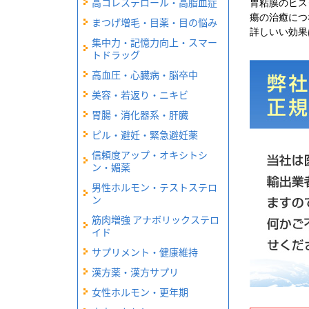
高コレステロール・高脂血症
胃粘膜のヒス
瘍の治癒につ
まつげ増毛・目薬・目の悩み
詳しいい
効果
集中力・記憶力向上・スマー
トドラッグ
高血圧・心臓病・脳卒中
美容・若返り・ニキビ
胃腸・消化器系・肝臓
ピル・避妊・緊急避妊薬
信頼度アップ・オキシトシ
ン・媚薬
男性ホルモン・テストステロ
ン
筋肉増強 アナボリックステロ
イド
サプリメント・健康維持
漢方薬・漢方サプリ
女性ホルモン・更年期