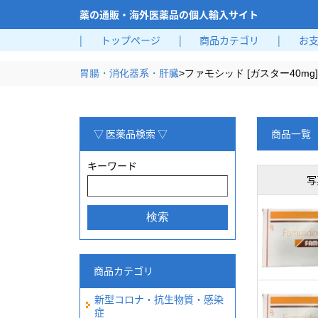
薬の通販・海外医薬品の個人輸入サイト
|
トップページ
|
商品カテゴリ
|
お
胃腸・消化器系・肝臓
>
ファモシッド [ガスター40mg]
▽ 医薬品検索 ▽
商品一覧
キーワード
写
商品カテゴリ
新型コロナ・抗生物質・感染
症