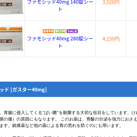
ファモシッド40mg 140錠シー
3,520円
ト
ファモシッド40mg 280錠シー
4,150円
ト
ド [ガスター40mg]
、胃腸に侵入してくる“ばい菌”を殺菌する大切な役目をしています。
膜の傷）の原因にもなります。 このお薬は、胃酸の分泌を強力におさ
ます。鎮痛薬など他の薬による胃の荒れを防ぐのにも用います。