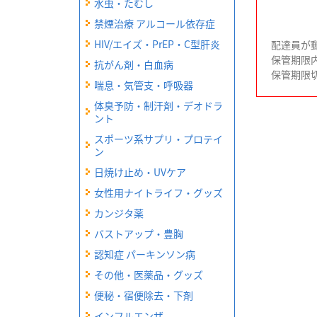
水虫・たむし
禁煙治療 アルコール依存症
HIV/エイズ・PrEP・C型肝炎
配達員が
保管期限
抗がん剤・白血病
保管期限
喘息・気管支・呼吸器
体臭予防・制汗剤・デオドラ
ント
スポーツ系サプリ・プロテイ
ン
日焼け止め・UVケア
女性用ナイトライフ・グッズ
カンジタ薬
バストアップ・豊胸
認知症 パーキンソン病
その他・医薬品・グッズ
便秘・宿便除去・下剤
インフルエンザ