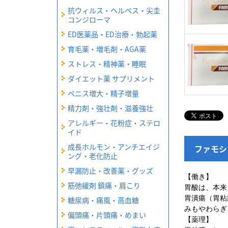
抗ウィルス・ヘルペス・尖圭
コンジローマ
ED医薬品・ED治療・勃起薬
育毛薬・増毛剤・AGA薬
ストレス・精神薬・睡眠
ダイエット薬 サプリメント
ペニス増大・精子増量
精力剤・強壮剤・滋養強壮
アレルギー・花粉症・ステロ
イド
成長ホルモン・アンチエイジ
ファモシッ
ング・老化防止
早漏防止・改善薬・グッズ
【働き】
筋弛緩剤 鎮痛・肩こり
胃酸は、本来
胃潰瘍（胃粘
糖尿病・痛風・高血糖
みもやわらぎ
偏頭痛・片頭痛・めまい
【薬理】