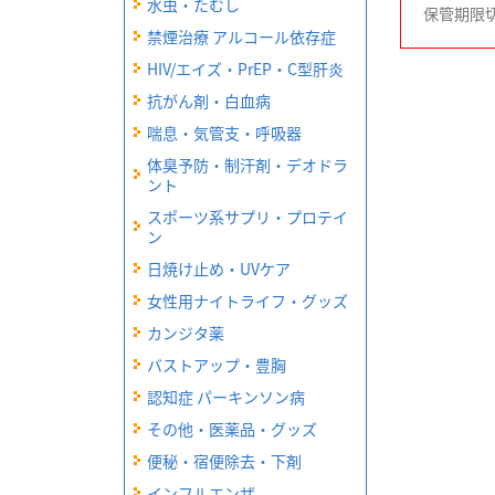
水虫・たむし
保管期限
禁煙治療 アルコール依存症
HIV/エイズ・PrEP・C型肝炎
抗がん剤・白血病
喘息・気管支・呼吸器
体臭予防・制汗剤・デオドラ
ント
スポーツ系サプリ・プロテイ
ン
日焼け止め・UVケア
女性用ナイトライフ・グッズ
カンジタ薬
バストアップ・豊胸
認知症 パーキンソン病
その他・医薬品・グッズ
便秘・宿便除去・下剤
インフルエンザ