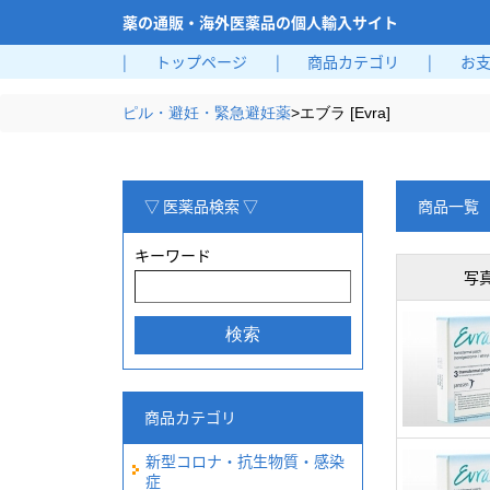
薬の通販・海外医薬品の個人輸入サイト
|
トップページ
|
商品カテゴリ
|
お
ピル・避妊・緊急避妊薬
>
エブラ [Evra]
▽ 医薬品検索 ▽
商品一覧
キーワード
写
商品カテゴリ
新型コロナ・抗生物質・感染
症