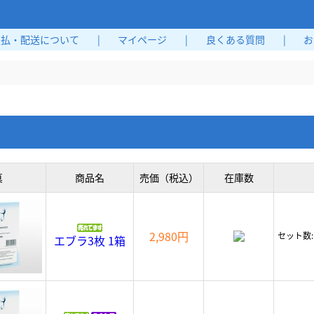
支払・配送について
|
マイページ
|
良くある質問
|
お
真
商品名
売価（税込）
在庫数
2,980円
セット数
エブラ3枚 1箱