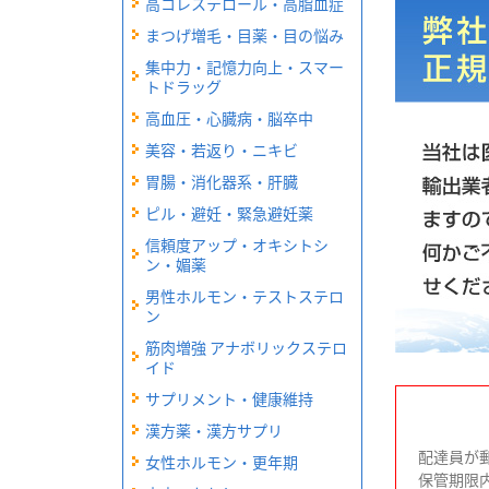
高コレステロール・高脂血症
まつげ増毛・目薬・目の悩み
集中力・記憶力向上・スマー
トドラッグ
高血圧・心臓病・脳卒中
美容・若返り・ニキビ
胃腸・消化器系・肝臓
ピル・避妊・緊急避妊薬
信頼度アップ・オキシトシ
ン・媚薬
男性ホルモン・テストステロ
ン
筋肉増強 アナボリックステロ
イド
サプリメント・健康維持
漢方薬・漢方サプリ
配達員が
女性ホルモン・更年期
保管期限