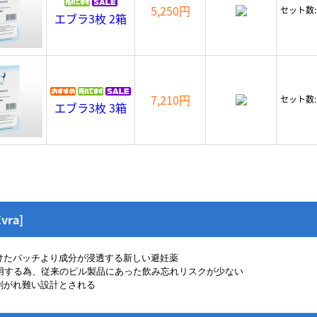
5,250円
セット数
エブラ3枚 2箱
7,210円
セット数
エブラ3枚 3箱
vra]
けたパッチより成分が浸透する新しい避妊薬
使用する為、従来のピル製品にあった飲み忘れリスクが少ない
剥がれ難い設計とされる