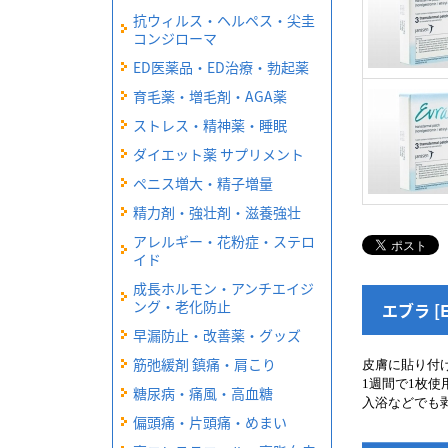
抗ウィルス・ヘルペス・尖圭
コンジローマ
ED医薬品・ED治療・勃起薬
育毛薬・増毛剤・AGA薬
ストレス・精神薬・睡眠
ダイエット薬 サプリメント
ペニス増大・精子増量
精力剤・強壮剤・滋養強壮
アレルギー・花粉症・ステロ
イド
成長ホルモン・アンチエイジ
ング・老化防止
エブラ [E
早漏防止・改善薬・グッズ
筋弛緩剤 鎮痛・肩こり
皮膚に貼り付
1週間で1枚
糖尿病・痛風・高血糖
入浴などでも
偏頭痛・片頭痛・めまい